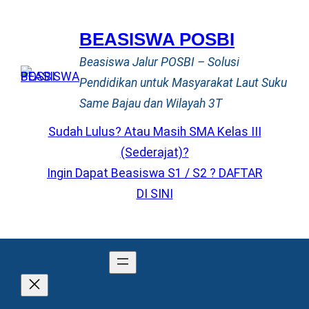
Lewati
ke
BEASISWA POSBI
konten
Beasiswa Jalur POSBI – Solusi
Pendidikan untuk Masyarakat Laut Suku
Same Bajau dan Wilayah 3T
Sudah Lulus? Atau Masih SMA Kelas III
(Sederajat)?
Ingin Dapat Beasiswa S1 / S2 ? DAFTAR
DI SINI