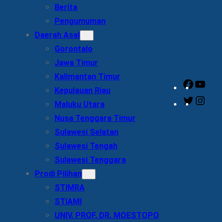
Berita
Pengumuman
Daerah Asal
Gorontalo
Jawa Timur
Kalimantan Timur
Faceb
You
Kepulauan Riau
Twitte
Ins
Maluku Utara
Nusa Tenggara Timur
Sulawesi Selatan
Sulawesi Tengah
Sulawesi Tenggara
Prodi Pilihan
STIMRA
STIAMI
UNIV. PROF. DR. MOESTOPO