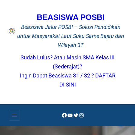
Lewati
ke
BEASISWA POSBI
konten
Beasiswa Jalur POSBI – Solusi Pendidikan
untuk Masyarakat Laut Suku Same Bajau dan
Wilayah 3T
Sudah Lulus? Atau Masih SMA Kelas III
(Sederajat)?
Ingin Dapat Beasiswa S1 / S2 ? DAFTAR
DI SINI
Facebook
YouTube
Twitter
Instagram