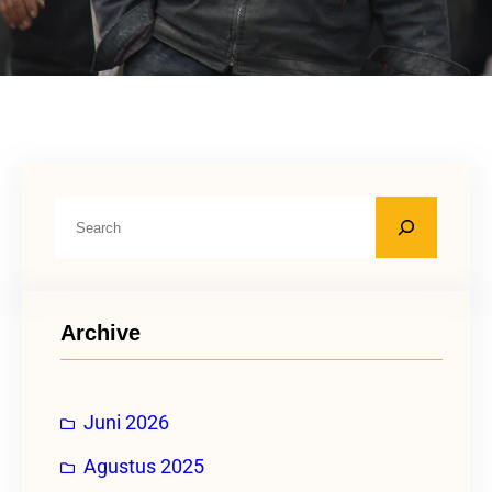
C
a
r
i
Archive
Juni 2026
Agustus 2025