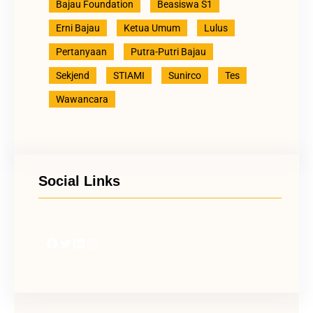
Bajau Foundation
Beasiswa S1
Erni Bajau
Ketua Umum
Lulus
Pertanyaan
Putra-Putri Bajau
Sekjend
STIAMI
Sunirco
Tes
Wawancara
Social Links
Facebook
Twitter
LinkedIn
Instagram