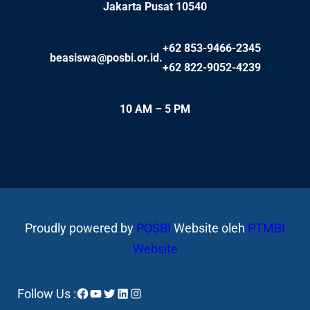
Jakarta Pusat 10540
+62 853-9466-2345
beasiswa@posbi.or.id.
+62 822-9052-4239
10 AM – 5 PM
Proudly powered by
POSBI
Website oleh
PTMBI
Website
Facebook
YouTube
Twitter
LinkedIn
Instagram
Follow Us :