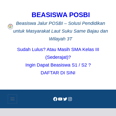
Lewati
ke
BEASISWA POSBI
konten
Beasiswa Jalur POSBI – Solusi Pendidikan
untuk Masyarakat Laut Suku Same Bajau dan
Wilayah 3T
Sudah Lulus? Atau Masih SMA Kelas III
(Sederajat)?
Ingin Dapat Beasiswa S1 / S2 ?
DAFTAR DI SINI
Facebook
YouTube
Twitter
Instagram