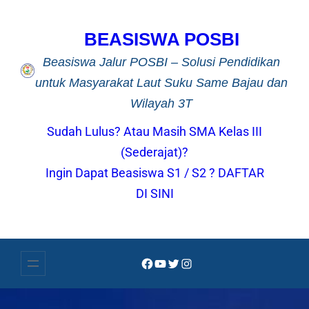
Lewati
ke
BEASISWA POSBI
konten
Beasiswa Jalur POSBI – Solusi Pendidikan
untuk Masyarakat Laut Suku Same Bajau dan
Wilayah 3T
Sudah Lulus? Atau Masih SMA Kelas III
(Sederajat)?
Ingin Dapat Beasiswa S1 / S2 ? DAFTAR
DI SINI
Facebook
YouTube
Twitter
Instagram