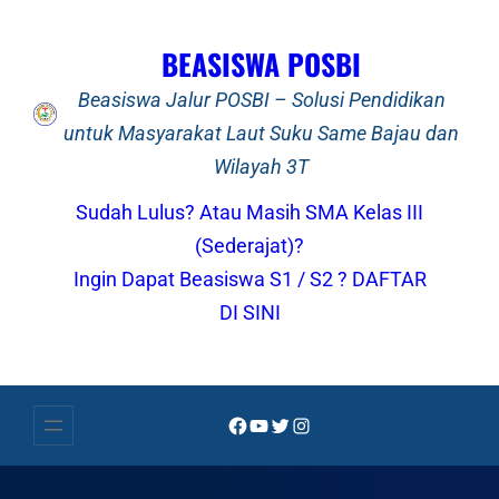
Lewati
ke
BEASISWA POSBI
konten
Beasiswa Jalur POSBI – Solusi Pendidikan
untuk Masyarakat Laut Suku Same Bajau dan
Wilayah 3T
Sudah Lulus? Atau Masih SMA Kelas III
(Sederajat)?
Ingin Dapat Beasiswa S1 / S2 ? DAFTAR
DI SINI
Facebook
YouTube
Twitter
Instagram