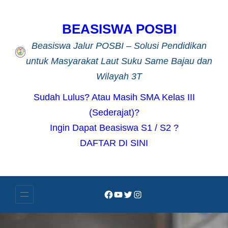
Lewati
ke
BEASISWA POSBI
konten
Beasiswa Jalur POSBI – Solusi Pendidikan
untuk Masyarakat Laut Suku Same Bajau dan
Wilayah 3T
Sudah Lulus? Atau Masih SMA Kelas III
(Sederajat)?
Ingin Dapat Beasiswa S1 / S2 ?
DAFTAR DI SINI
Facebook
YouTube
Twitter
Instagram