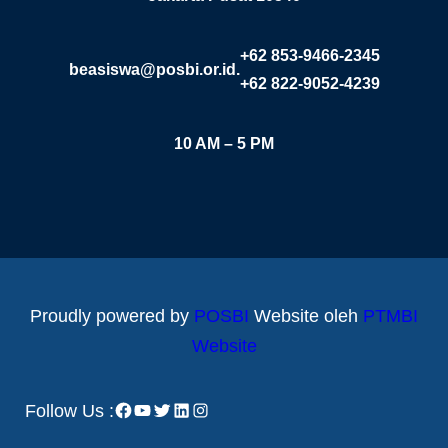
+62 853-9466-2345
beasiswa@posbi.or.id.
+62 822-9052-4239
10 AM – 5 PM
Proudly powered by
POSBI
Website oleh
PTMBI
Website
Facebook
YouTube
Twitter
LinkedIn
Instagram
Follow Us :