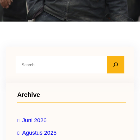
C
a
r
i
Archive
Juni 2026
Agustus 2025