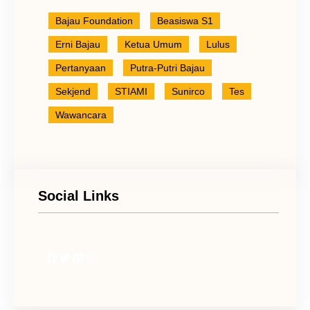
Bajau Foundation
Beasiswa S1
Erni Bajau
Ketua Umum
Lulus
Pertanyaan
Putra-Putri Bajau
Sekjend
STIAMI
Sunirco
Tes
Wawancara
Social Links
Facebook
Twitter
LinkedIn
Instagram