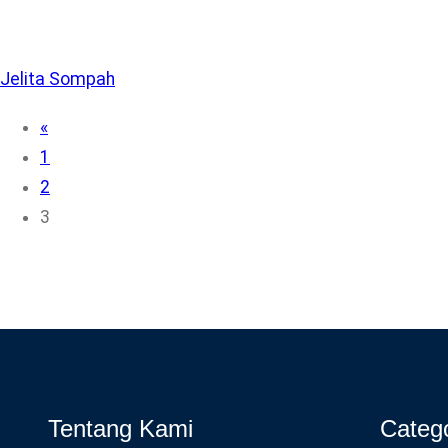
Jelita Sompah
«
1
2
3
Tentang Kami
Categ