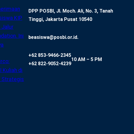
nerimaan
DPP POSBI, Jl. Moch. Ali, No. 3, Tanah
siswa KIP
Tinggi, Jakarta Pusat 10540
 Jalur
ation. Ini
beasiswa@posbi.or.id.
ya
+62 853-9466-2345
10 AM – 5 PM
rco:
+62 822-9052-4239
 Kuliah di
 Strategis