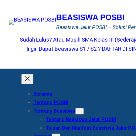
Lewati
ke
BEASISWA POSBI
konten
Beasiswa Jalur POSBI – Solusi Pe
Sudah Lulus? Atau Masih SMA Kelas III (Sederaj
Ingin Dapat Beasiswa S1 / S2 ? DAFTAR DI SIN
Beranda
Tentang POSBI
Tentang Beasiswa
Tentang Beasiswa Jalur POSBI
Tujuan Dan Manfaat Beasiswa Jalur PO