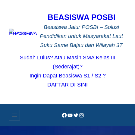
Lewati
ke
BEASISWA POSBI
konten
Beasiswa Jalur POSBI – Solusi
Pendidikan untuk Masyarakat Laut
Suku Same Bajau dan Wilayah 3T
Sudah Lulus? Atau Masih SMA Kelas III
(Sederajat)?
Ingin Dapat Beasiswa S1 / S2 ?
DAFTAR DI SINI
Facebook
YouTube
Twitter
Instagram